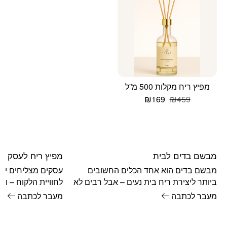
מספר
סוגים.
ניתן
לבחור
את
האפשרויות
בעמוד
מפיץ ריח מקלות 500 מ”ל
המוצר
המחיר
המחיר
₪
169
₪
459
המקורי
הנוכחי
היה:
הוא:
₪169.
₪459.
מבשם בדים לבית
מפיץ ריח לעסק
מבשם בדים הוא אחד הכלים החשובים
עסקים מצליחים יוד
ביותר ליצירת ריח בית נעים – אבל רבים לא
לחוויית הלקוח – ו
יודעים איך להשתמש בו נכון.
מכולם. מחקרים מר
מעבר לכתבה
מעבר לכתבה
מגביר