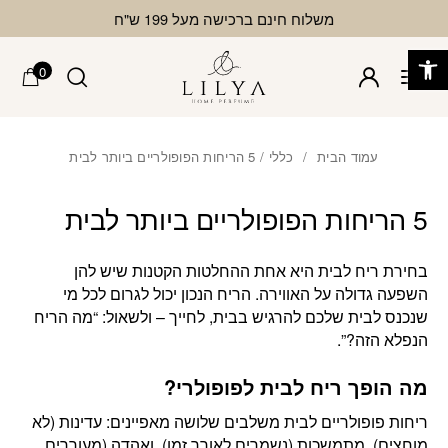
בחזרה למעלה
Skip to Content
משלוח חינם ברכישה מעל 199 ש"ח
פתח סרגל נגישות
0
עמוד הבית
/
כללי
/ 5 הריחות הפופולריים ביותר לבית
5 הריחות הפופולריים ביותר לבית
בחירת ריח לבית היא אחת ההחלטות הקטנות שיש להן
השפעה גדולה על האווירה. הריח הנכון יכול לגרום לכל מי
שנכנס לבית שלכם להרגיש בבית, לחייך – ולשאול: “מה הריח
הנפלא הזה?”.
מה הופך ריח לבית לפופולרי?
ריחות פופולריים לבית משלבים שלושה מאפיינים: עדינות (לא
מוחצים), מתמשכות (נשמרים לאורך זמן), ואהדה (מעוררים