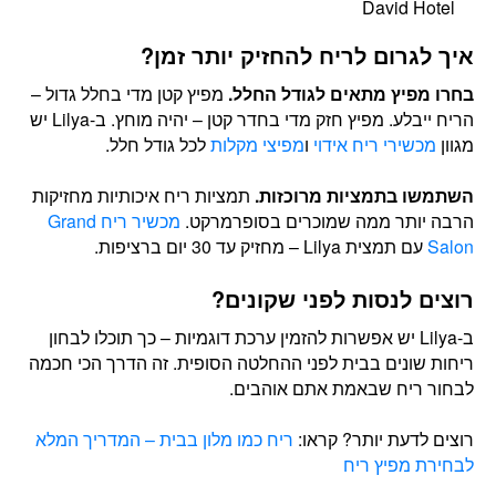
David Hotel
איך לגרום לריח להחזיק יותר זמן?
בחרו מפיץ מתאים לגודל החלל.
מפיץ קטן מדי בחלל גדול –
הריח ייבלע. מפיץ חזק מדי בחדר קטן – יהיה מוחץ. ב-Lilya יש
מגוון
מכשירי ריח אידוי
ו
מפיצי מקלות
לכל גודל חלל.
השתמשו בתמציות מרוכזות.
תמציות ריח איכותיות מחזיקות
הרבה יותר ממה שמוכרים בסופרמרקט.
מכשיר ריח Grand
Salon
עם תמצית Lilya – מחזיק עד 30 יום ברציפות.
רוצים לנסות לפני שקונים?
ב-Lilya יש אפשרות להזמין ערכת דוגמיות – כך תוכלו לבחון
ריחות שונים בבית לפני ההחלטה הסופית. זה הדרך הכי חכמה
לבחור ריח שבאמת אתם אוהבים.
רוצים לדעת יותר? קראו:
ריח כמו מלון בבית – המדריך המלא
לבחירת מפיץ ריח