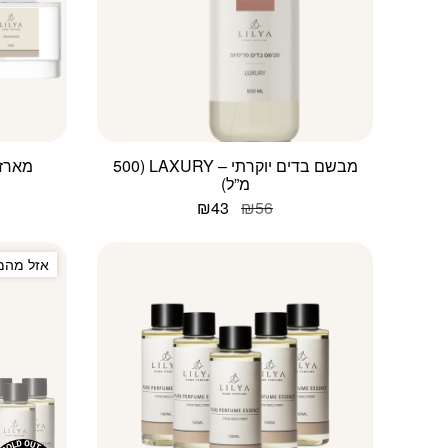
מבשם בדים יוקרתי – LAXURY (500
מארז 
מ”ל)
המחיר
המחיר
₪
43
₪
56
המקורי
הנוכחי
היה:
הוא:
₪43.
₪56.
אזל מהמ