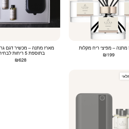
מתנה – מפיצי ריח מקלות
מארז מתנה – מכשיר דגם גרנ
בתוספת 5 ריחות לבחירה
₪
199
₪
628
למוצר
למוצר
זה
זה
יש
לאי
יש
מספר
מספר
סוגים.
סוגים.
ניתן
ניתן
לבחור
לבחור
את
את
האפשרויות
האפשרויות
בעמוד
בעמוד
המוצר
המוצר