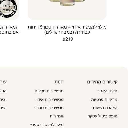
מילוי למכשיר אידוי – מארז חיסכון 5 ריחות
המארז המו
לבחירה (במבחר גדלים)
₪
219
למוצר
זה
יש
מספר
סוגים.
ניתן
לבחור
קישורים מהירים
חנות
עזר
את
תקנון האתר
מפיצי ריח מקלות
החשב
האפשרויות
בעמוד
מדיניות פרטיות
מכשירי ריח אידוי
יציר
המוצר
הצהרת נגישות
מכשירי ריח ספריי
יציר
טופס ביטול עסקה
גומי ריח
מילוי למכשירי ספריי