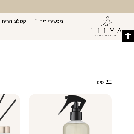
בחזרה למעלה
Skip to Content
מכשירי ריח
קטלוג הריחות
פתח סרגל נגישות
סינון