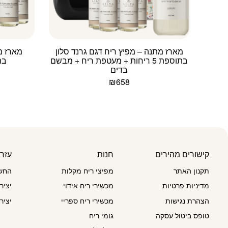
מארז מתנה – מפיץ ריח דגם גרנד סלון
מארז מ
בתוספת 5 ריחות + מעטפת ריח + מבשם
בתוספ
בדים
₪
658
למוצר
זה
יש
מספר
סוגים.
ניתן
קישורים מהירים
חנות
עזר
לבחור
את
תקנון האתר
מפיצי ריח מקלות
החשב
האפשרויות
מדיניות פרטיות
מכשירי ריח אידוי
יציר
בעמוד
המוצר
הצהרת נגישות
מכשירי ריח ספריי
יציר
טופס ביטול עסקה
גומי ריח