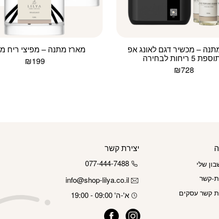
תנה – מכשיר דגם לאונג אפ
מארז מתנה – מפיצי ריח מ
ת 5 ריחות לבחירה
₪
199
₪
728
למוצר
זה
יש
מספר
סוגים.
ניתן
לבחור
את
ה
יצירת קשר
האפשרויות
בעמוד
077-444-7488
ון שלי
המוצר
ת-קשר
info@shop-lilya.co.il
ת קשר עסקים
א'-ה' 09:00 - 19:00