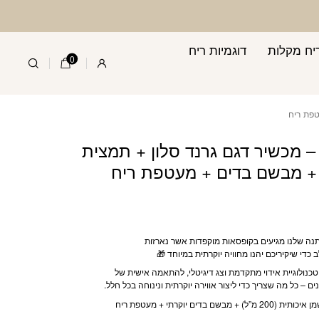
ד סלון + תמצית 200 מ"ל + מבשם בדים + מעטפת ריח
יח מקלות
דוגמיות ריח
0
– מכשיר דגם גרנד סלון + תמצית
תנה שלנו מגיעים בקופסאות מוקפדות אשר נארזות
כדי שיקיריכם יהנו מחוויה יוקרתית במיוחד
🎁
כנולוגיית אידוי מתקדמת וצג דיגיטלי, להתאמה אישית של
ם – כל מה שצריך כדי ליצור אווירה יוקרתית ונינוחה בכל חלל.
בשם בדים יוקרתי + מעטפת ריח