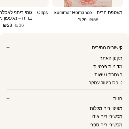
מעטפת הריח – Summer Romance
Clips – גומי ריחני לאס
בריח – מלפפון מל
המחיר
המחיר
₪
29
₪
38
המקורי
הנוכחי
המחיר
המ
₪
28
₪
36
היה:
הוא:
המקורי
הנ
₪38.
₪29.
היה:
הו
8.
₪36.
קישורים מהירים
תקנון האתר
מדיניות פרטיות
הצהרת נגישות
טופס ביטול עסקה
חנות
מפיצי ריח מקלות
מכשירי ריח אידוי
מכשירי ריח ספריי