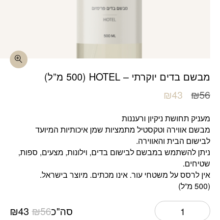
כמות מבשם בדים יוקרתי - HOTEL (500 מ"ל)
מבשם בדים יוקרתי – HOTEL (500 מ”ל)
המחיר
המחיר
₪
43
₪
56
המקורי
הנוכחי
היה:
הוא:
מעניק תחושת ניקיון ורעננות
₪43.
₪56.
מבשם אווירה וטקסטיל מתמציות שמן איכותיות המיועד
לבישום הבית והאווירה.
ניתן להשתמש במבשם לבישום בדים, וילונות, מצעים, ספות,
שטיחים.
אין לרסס על משטחי עור. אינו מכתים. מיוצר בישראל.
(500 מ”ל)
המחיר
המ
סה"כ
56
₪
43
₪