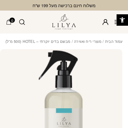
בחזרה למעלה
Skip to Content
משלוח חינם ברכישה מעל 199 ש"ח
פתח סרגל נגישות
0
עמוד הבית
/
מוצרי ריח ואווירה
/ מבשם בדים יוקרתי – HOTEL (500 מ”ל)