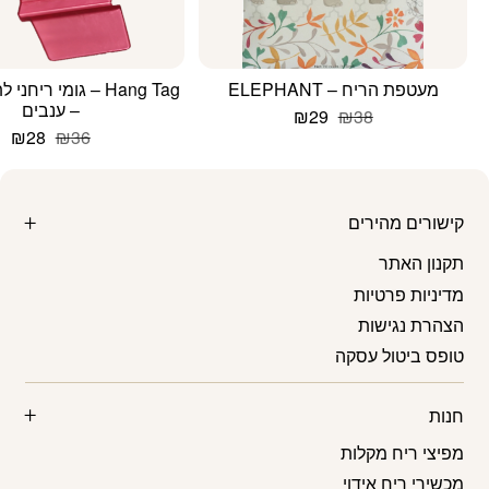
מעטפת הריח – ELEPHANT
Hang Tag – גומי ריח
– ענבים
המחיר
המחיר
₪
29
₪
38
המקורי
הנוכחי
המחיר
המ
₪
28
₪
36
היה:
הוא:
המקורי
הנ
₪38.
₪29.
היה:
הו
8.
₪36.
קישורים מהירים
תקנון האתר
מדיניות פרטיות
הצהרת נגישות
טופס ביטול עסקה
חנות
מפיצי ריח מקלות
מכשירי ריח אידוי