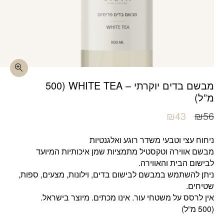
כמות מבשם בדים יוקרתי - WHITE TEA (500 מ"ל)
מבשם בדים יוקרתי – WHITE TEA (500
מ”ל)
המחיר
המחיר
₪
43
₪
56
המקורי
הנוכחי
היה:
הוא:
ניחוח עצי וטבעי משדר רוגע ואלגנטיות
₪43.
₪56.
מבשם אווירה וטקסטיל מתמציות שמן איכותיות המיועד
לבישום הבית והאווירה.
ניתן להשתמש במבשם לבישום בדים, וילונות, מצעים, ספות,
שטיחים.
אין לרסס על משטחי עור. אינו מכתים. מיוצר בישראל.
(500 מ”ל)