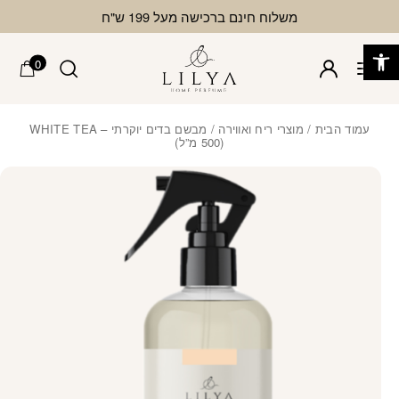
בחזרה למעלה
Skip to Content
משלוח חינם ברכישה מעל 199 ש"ח
פתח סרגל נגישות
0
עמוד הבית
/
מוצרי ריח ואווירה
/ מבשם בדים יוקרתי – WHITE TEA
(500 מ”ל)