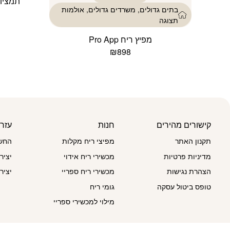
תמציות
בתים גדולים, משרדים גדולים, אולמות
תצוגה
מפיץ ריח Pro App
₪
898
למוצר
זה
יש
מספר
סוגים.
ניתן
קישורים מהירים
חנות
עזר
לבחור
את
תקנון האתר
מפיצי ריח מקלות
החשב
האפשרויות
מדיניות פרטיות
מכשירי ריח אידוי
יציר
בעמוד
המוצר
הצהרת נגישות
מכשירי ריח ספריי
יציר
טופס ביטול עסקה
גומי ריח
מילוי למכשירי ספריי