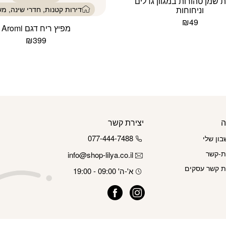
 שמן טהורות במגוון גדלים
וניחוחות
דירות קטנות, חדרי שינה, מ
₪
49
מפיץ ריח דגם Aromi
למוצר
₪
399
זה
למוצר
יש
זה
מספר
יש
סוגים.
מספר
ניתן
סוגים.
לבחור
ניתן
את
לבחור
האפשרויות
ה
יצירת קשר
את
בעמוד
האפשרויות
המוצר
077-444-7488
ון שלי
בעמוד
ת-קשר
info@shop-lilya.co.il
המוצר
ת קשר עסקים
א'-ה' 09:00 - 19:00