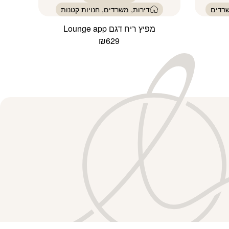
שרדים
דירות, משרדים, חנויות קטנות
מפיץ ריח דגם Lounge app
₪
629
למוצר
זה
יש
מספר
סוגים.
ניתן
לבחור
את
האפשרויות
בעמוד
המוצר