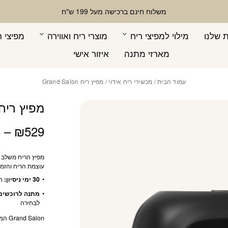
כמות מפיץ ריח Grand Salon
בחר מוצר מצורף
בחר מוצר מצורף
משלוח חינם ברכישה מעל 199 ש"ח
 שלנו
מילוי למפיצי ריח
מוצרי ריח ואווירה
מפיצי ר
מארזי מתנה
איזור אישי
עמוד הבית
/
מכשירי ריח אידוי
/ מפיץ ריח Grand Salon
מפיץ ריח and Salon
8
–
₪
529
מפיץ הריח משלב ט
עוצמת הריח והזמני
30 ימי ניסיון:
התנ
מתנה לרוכשים (בשווי 
לבחירה
Grand Salon המפיץ ריח המושלם לאנשים שאוהבים את הבית שלהם