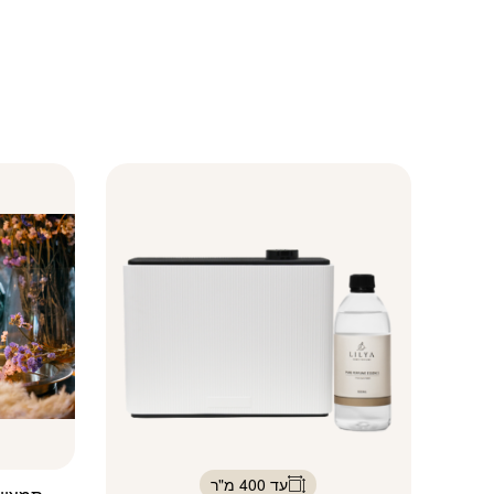
עד 400 מ"ר