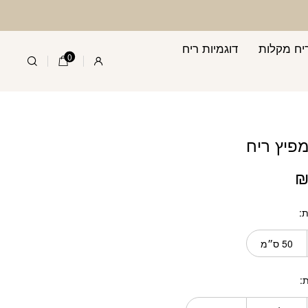
 ריח
יח מקלות
דוגמיות ריח
0
פיץ ריח
ת
50 ס״מ
ת