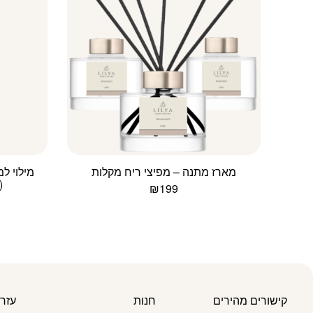
מארז מתנה – מפיצי ריח מקלות
(
₪
199
למוצר
זה
יש
מספר
סוגים.
ניתן
לבחור
קישורים מהירים
חנות
עזר
את