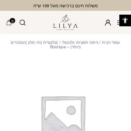
בחזרה למעלה
Skip to Content
משלוח חינם ברכישה מעל 199 ש"ח
פתח סרגל נגישות
0
עמוד הבית
/
ניחוח תמציות גלובאלי
/ קולקציית בתי מלון (הנמכרים
ביותר) – Boutique