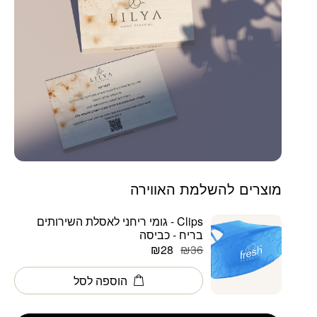
מוצרים להשלמת האווירה
Clips - גומי ריחני לאסלת השירותים
בריח - כביסה
המחיר
המחיר
₪
28
₪
36
הנוכחי
המקורי
הוספה לסל
היה:
הוא:
₪36.
₪28.