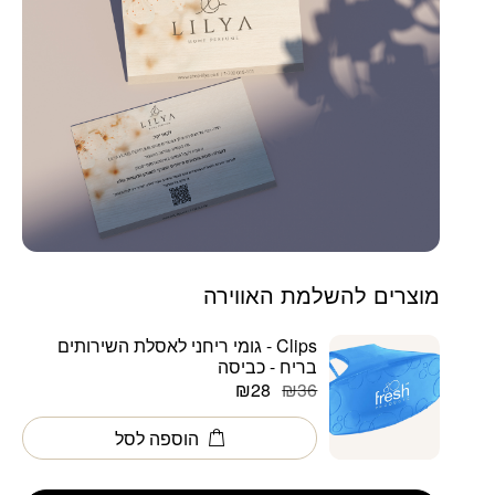
מוצרים להשלמת האווירה
Clips - גומי ריחני לאסלת השירותים
בריח - כביסה
המחיר
המחיר
₪
28
₪
36
הנוכחי
המקורי
הוספה לסל
היה:
הוא:
₪36.
₪28.