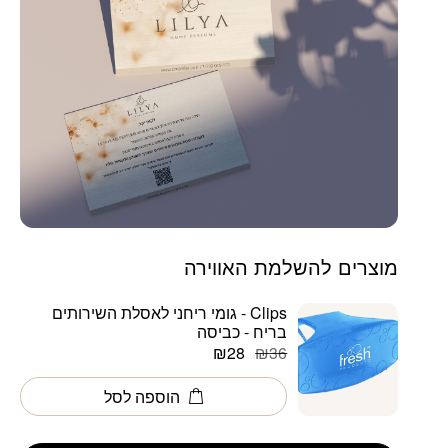
מוצרים להשלמת האווירה
Clips - גומי ריחני לאסלת השירותים
בריח - כביסה
המחיר
המחיר
₪
28
₪
36
הנוכחי
המקורי
הוספה לסל
היה:
הוא:
₪36.
₪28.