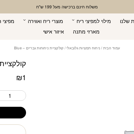
כמות קולקציית ניחוחו
משלוח חינם ברכישה מעל 199 ש"ח
 שלנו
מילוי למפיצי ריח
מוצרי ריח ואווירה
מפיצי ר
מארזי מתנה
איזור אישי
עמוד הבית
/
ניחוח תמציות גלובאלי
/ קולקציית ניחוחות גבריים – Blue
קולקציית נ
₪
1
ח