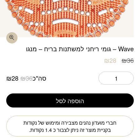
כמות Wave - גומי ריחני למשתנות בריח - מנגו
Wave – גומי ריחני למשתנות בריח – מנגו
המחיר
המחיר
₪
28
₪
36
המקורי
הנוכחי
היה:
הוא:
המחיר
המ
סה"כ
36
₪
28
₪
₪28.
₪36.
המקורי
הנו
היה:
הוא
הוספה לסל
28.
₪36.
חברי מועדון נהנים מצבירה ומימוש של נקודות
בקניית מוצר זה ניתן לצבור כ
1.4
נקודות.