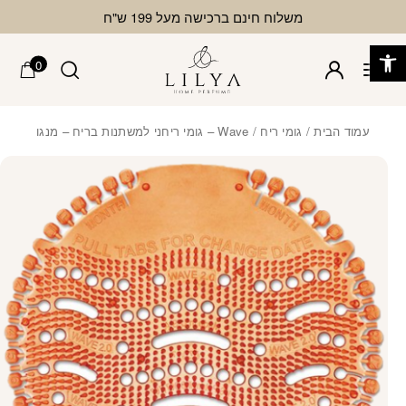
בחזרה למעלה
Skip to Content
משלוח חינם ברכישה מעל 199 ש"ח
פתח סרגל נגישות
0
עמוד הבית
/
גומי ריח
/ Wave – גומי ריחני למשתנות בריח – מנגו