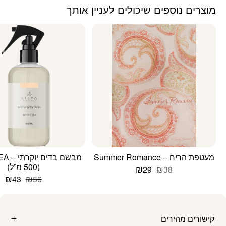
מוצרים נוספים שיכולים לעניין אותך
מעטפת הריח – Summer Romance
מבשם ב
(500 מ”ל)
המחיר
המחיר
₪
29
₪
38
המקורי
הנוכחי
המחיר
המ
₪
43
₪
56
היה:
הוא:
המקורי
הנ
₪38.
₪29.
היה:
הו
3.
₪56.
קישורים מהירים