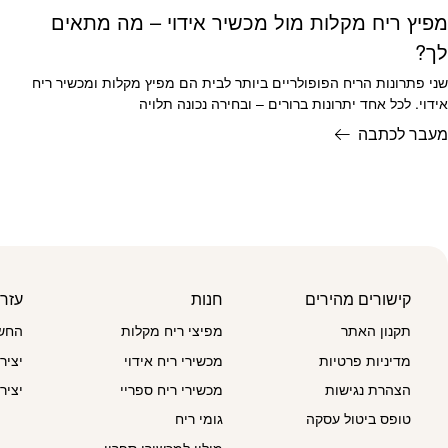
מפיץ ריח מקלות מול מכשיר אידוי – מה מתאים
לך?
שני פתרונות הריח הפופולריים ביותר לבית הם מפיץ מקלות ומכשיר ריח
אידוי. לכל אחד יתרונות ברורים – ובחירה נכונה תלויה
מעבר לכתבה
קישורים מהירים
חנות
עזר
תקנון האתר
מפיצי ריח מקלות
החשב
מדיניות פרטיות
מכשירי ריח אידוי
יציר
הצהרת נגישות
מכשירי ריח ספריי
יציר
טופס ביטול עסקה
גומי ריח
מילוי למכשירי ספריי