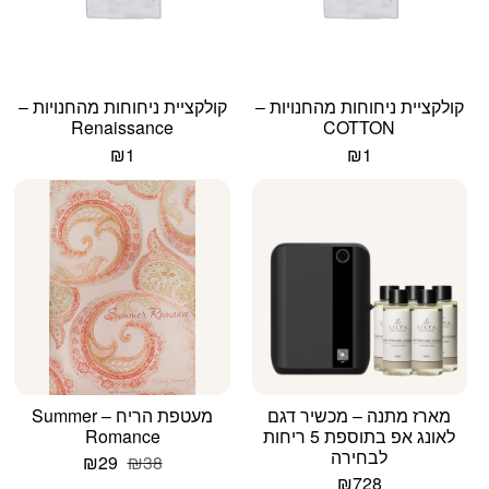
קולקציית ניחוחות מהחנויות –
קולקציית ניחוחות מהחנויות –
Renaissance
COTTON
₪
1
₪
1
מארז מתנה – מכשיר דגם
מעטפת הריח – Summer
לאונג אפ בתוספת 5 ריחות
Romance
לבחירה
המחיר
המחיר
₪
29
₪
38
המקורי
הנוכחי
₪
728