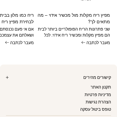
היה:
הוא:
₪29.
₪38.
מפיץ ריח מקלות מול מכשיר אידוי – מה
ריח כמו מלון בבית
מתאים לך?
לבחירת מפיץ ריח
שני פתרונות הריח הפופולריים ביותר לבית
אם אי פעם נכנסתם 
הם מפיץ מקלות ומכשיר ריח אידוי. לכל
ושאלתם את עצמכם 
אחד יתרונות ברורים – ובחירה נכונה תלויה
הזה?", כנראה שמדוב
מעבר לכתבה
מעבר לכתבה
בשנים
קישורים מהירים
תקנון האתר
מדיניות פרטיות
הצהרת נגישות
טופס ביטול עסקה