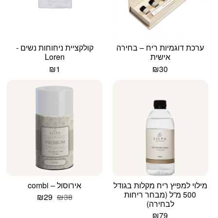
ערכת דוגמיות ריח – בחירה
קולקציית ניחוחות נשים -
אישית
Loren
₪
1
₪
30
מילוי למפיץ ריח מקלות בגודל
אירוסול – combi
500 מ”ל (מבחר ריחות
המחיר
המחיר
₪
29
₪
38
לבחירה)
המקורי
הנוכחי
היה:
הוא:
₪
79