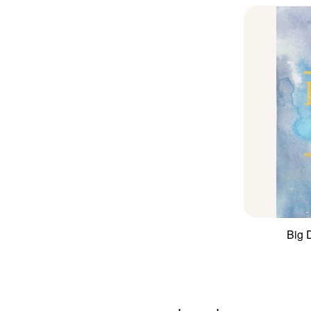
יר
כחי
:
₪