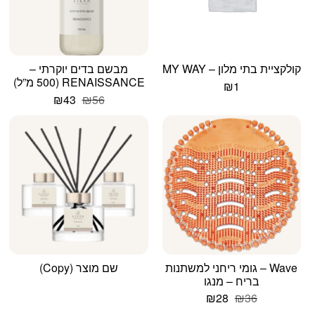
קולקציית בתי מלון – MY WAY
מבשם בדים יוקרתי –
RENAISSANCE (500 מ”ל)
₪
1
המחיר
המחיר
₪
43
₪
56
המקורי
הנוכחי
היה:
הוא:
₪43.
₪56.
Wave – גומי ריחני למשתנות
שם מוצר (Copy)
בריח – מנגו
המחיר
המחיר
₪
28
₪
36
המקורי
הנוכחי