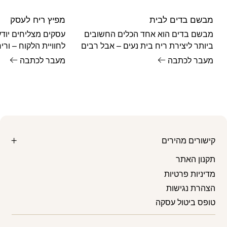
היה:
הוא:
₪28.
₪36.
מבשם בדים לבית
מפיץ ריח לעסק
מבשם בדים הוא אחד הכלים החשובים
עסקים מצליחים יוד
ביותר ליצירת ריח בית נעים – אבל רבים
לחוויית הלקוח – ור
לא יודעים איך להשתמש בו נכון.
מכולם. מחקרים מרא
מעבר לכתבה
מעבר לכתבה
מגביר
קישורים מהירים
תקנון האתר
מדיניות פרטיות
הצהרת נגישות
טופס ביטול עסקה