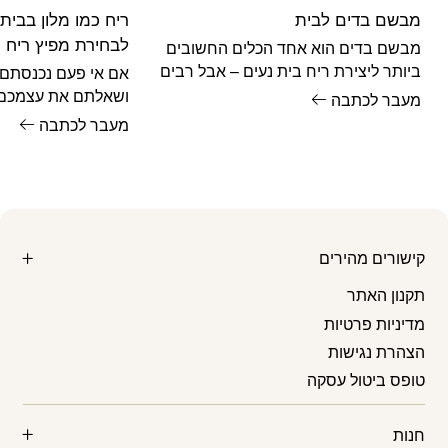
₪29.
₪38.
מבשם בדים לבית
ריח כמו מלון בבית
לבחירת מפיץ ריח
מבשם בדים הוא אחד הכלים החשובים
ביותר ליצירת ריח בית נעים – אבל רבים
אם אי פעם נכנסתם 
לא יודעים איך להשתמש בו נכון.
ושאלתם את עצמכם 
מעבר לכתבה
הזה?", כנראה שמדוב
מעבר לכתבה
בשנים
קישורים מהירים
תקנון האתר
מדיניות פרטיות
הצהרת נגישות
טופס ביטול עסקה
חנות