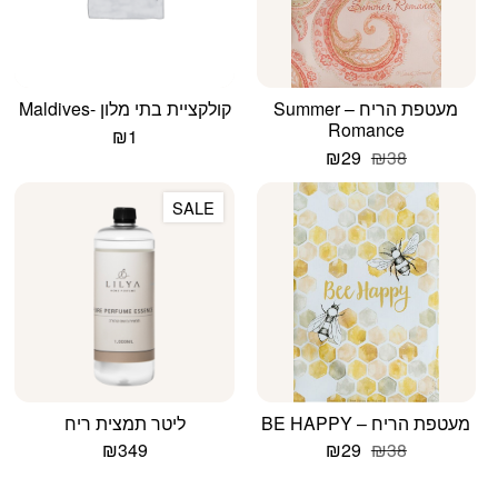
מעטפת הריח – Summer
קולקציית בתי מלון -Maldives
Romance
₪
1
המחיר
המחיר
₪
29
₪
38
המקורי
הנוכחי
היה:
הוא:
SALE
₪29.
₪38.
מעטפת הריח – BE HAPPY
ליטר תמצית ריח
המחיר
המחיר
₪
349
₪
29
₪
38
המקורי
הנוכחי
היה:
הוא: